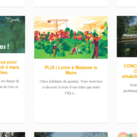
ous pour
CONCE
edi 4 mars
PLUI | Lettre à Madame le
C
lies
Maire
réhabil
c en charge de
Chers habitants du quartier, Vous trouverez
Notre
t de l’Arc et
ci-dessous le texte d’une lettre que notre
problémat
CIQ a…