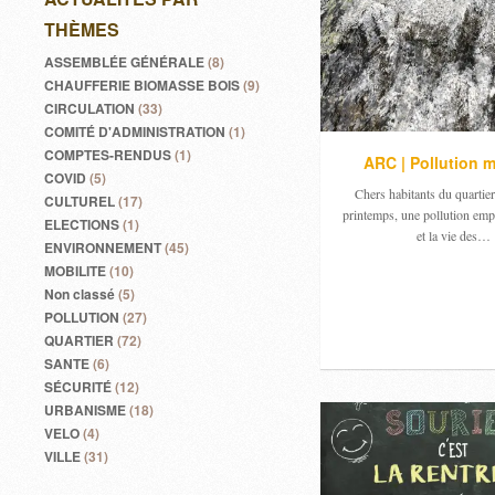
THÈMES
ASSEMBLÉE GÉNÉRALE
(8)
CHAUFFERIE BIOMASSE BOIS
(9)
CIRCULATION
(33)
COMITÉ D'ADMINISTRATION
(1)
COMPTES-RENDUS
(1)
ARC | Pollution 
COVID
(5)
Chers habitants du quartier
CULTUREL
(17)
printemps, une pollution emp
ELECTIONS
(1)
et la vie des…
ENVIRONNEMENT
(45)
MOBILITE
(10)
Non classé
(5)
POLLUTION
(27)
QUARTIER
(72)
SANTE
(6)
SÉCURITÉ
(12)
URBANISME
(18)
VELO
(4)
VILLE
(31)