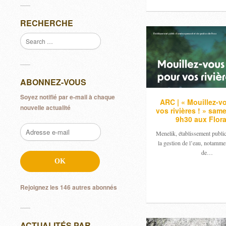
RECHERCHE
ABONNEZ-VOUS
Soyez notifié par e-mail à chaque
ARC | « Mouillez-v
nouvelle actualité
vos rivières ! » sam
9h30 aux Flora
Adresse
Menelik, établissement publi
e-
la gestion de l’eau, notammen
mail
de…
OK
Rejoignez les 146 autres abonnés
ACTUALITÉS PAR