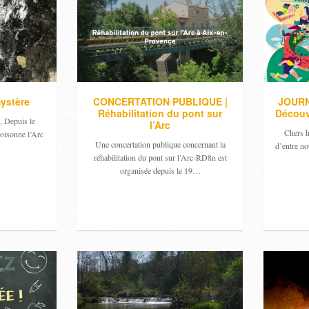
mystère
CONCERTATION PUBLIQUE |
JOURN
Réhabilitation du pont sur
Découv
, Depuis le
l’Arc
Chers h
oisonne l’Arc
Une concertation publique concernant la
d’entre no
réhabilitation du pont sur l’Arc-RD8n est
organisée depuis le 19…