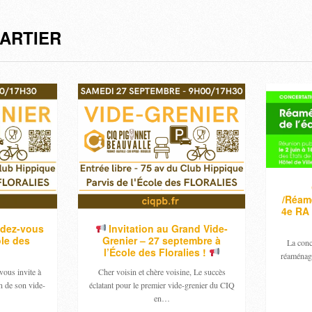
ARTIER
/Réam
4e RA 
ndez-vous
Invitation au Grand Vide-
ole des
Grenier – 27 septembre à
La conc
l’École des Floralies !
réaménag
ous invite à
Cher voisin et chère voisine, Le succès
on de son vide-
éclatant pour le premier vide-grenier du CIQ
en…