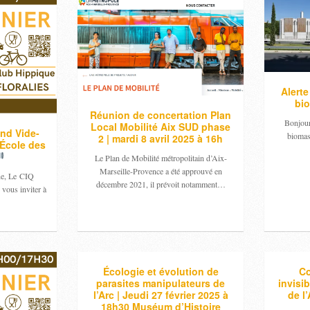
Alerte
bi
Réunion de concertation Plan
Bonjour 
Local Mobilité Aix SUD phase
and Vide-
biomas
2 | mardi 8 avril 2025 à 16h
l’École des
Le Plan de Mobilité métropolitain d’Aix-
Marseille-Provence a été approuvé en
ine, Le CIQ
décembre 2021, il prévoit notamment…
 vous inviter à
Écologie et évolution de
C
parasites manipulateurs de
invisib
l’Arc | Jeudi 27 février 2025 à
de l’
18h30 Muséum d’Histoire