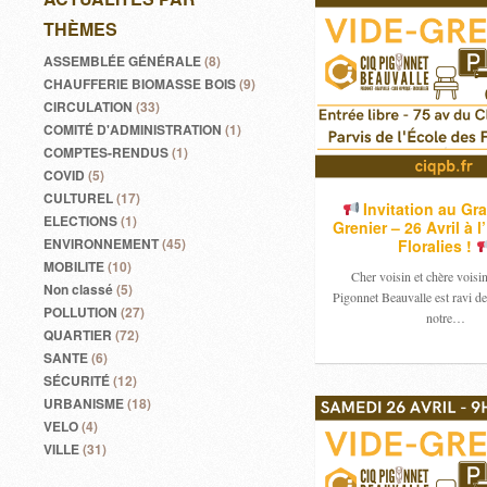
THÈMES
ASSEMBLÉE GÉNÉRALE
(8)
CHAUFFERIE BIOMASSE BOIS
(9)
CIRCULATION
(33)
COMITÉ D'ADMINISTRATION
(1)
COMPTES-RENDUS
(1)
COVID
(5)
CULTUREL
(17)
Invitation au Gr
ELECTIONS
(1)
Grenier – 26 Avril à 
ENVIRONNEMENT
(45)
Floralies !
MOBILITE
(10)
Cher voisin et chère vois
Non classé
(5)
Pigonnet Beauvalle est ravi de
POLLUTION
(27)
notre…
QUARTIER
(72)
SANTE
(6)
SÉCURITÉ
(12)
URBANISME
(18)
VELO
(4)
VILLE
(31)