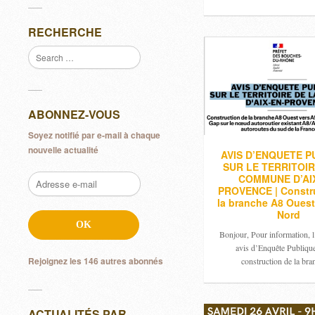
RECHERCHE
ABONNEZ-VOUS
Soyez notifié par e-mail à chaque
nouvelle actualité
AVIS D’ENQUETE P
SUR LE TERRITOIR
COMMUNE D’AIX
Adresse
PROVENCE | Constr
e-
la branche A8 Ouest
mail
Nord
OK
Bonjour, Pour information, l’
avis d’Enquête Publique
Rejoignez les 146 autres abonnés
construction de la br
ACTUALITÉS PAR