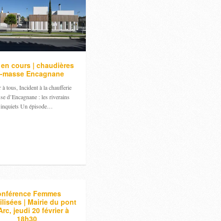
 en cours | chaudières
o-masse Encagnane
à tous, Incident à la chaufferie
se d’Encagnane : les riverains
inquiets Un épisode…
onférence Femmes
ilisées | Mairie du pont
Arc, jeudi 20 février à
18h30