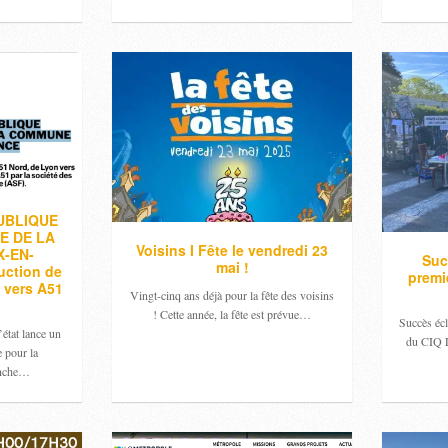
UBLIQUE
E DE LA
Voisins I Fête le vendredi 23
-EN-
Suc
mai !
uction de
premi
 vers A51
Vingt-cinq ans déjà pour la fête des voisins
! Cette année, la fête est prévue…
Succès écl
état lance un
du CIQ L
 pour la
anche…