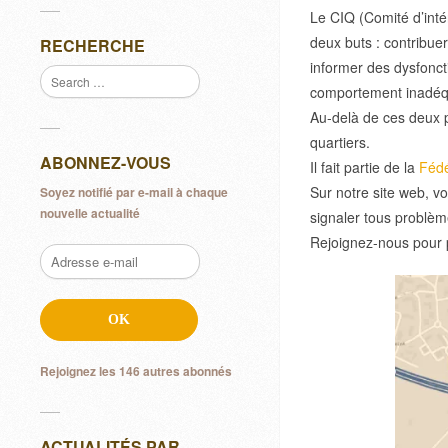
Le CIQ (Comité d’inté
deux buts : contribuer
RECHERCHE
informer des dysfonct
comportement inadéqua
Au-delà de ces deux p
quartiers.
ABONNEZ-VOUS
Il fait partie de la
Fédé
Sur notre site web, v
Soyez notifié par e-mail à chaque
nouvelle actualité
signaler tous problèm
Rejoignez-nous pour pa
Adresse
e-
mail
OK
Rejoignez les 146 autres abonnés
ACTUALITÉS PAR