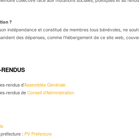
mémoire collective face aux mutations sociales, politiques et au ren
tion ?
 son indépendance et constitué de membres tous bénévoles, ne souh
mandent des dépenses, comme l’hébergement de ce site web, couvert
-RENDUS
es-rendus d’
Assemblée Générale
tes-rendus de
Conseil d’Administration
ts
 préfecture :
PV Préfecture