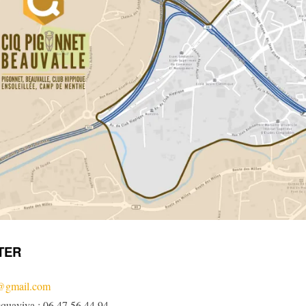
TER
t@gmail.com
cquaviva : 06 47 56 44 94