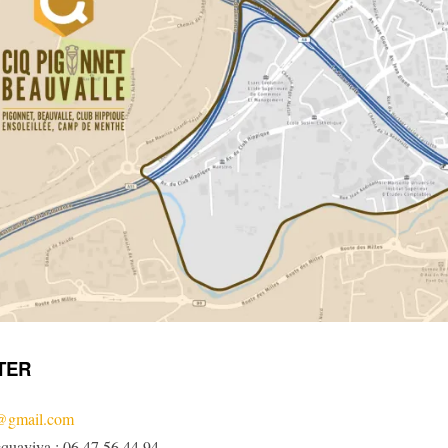
TER
t@gmail.com
cquaviva : 06 47 56 44 94