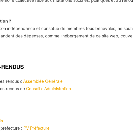
mémoire collective face aux mutations sociales, politiques et au ren
tion ?
 son indépendance et constitué de membres tous bénévoles, ne souh
mandent des dépenses, comme l’hébergement de ce site web, couvert
-RENDUS
es-rendus d’
Assemblée Générale
tes-rendus de
Conseil d’Administration
ts
 préfecture :
PV Préfecture