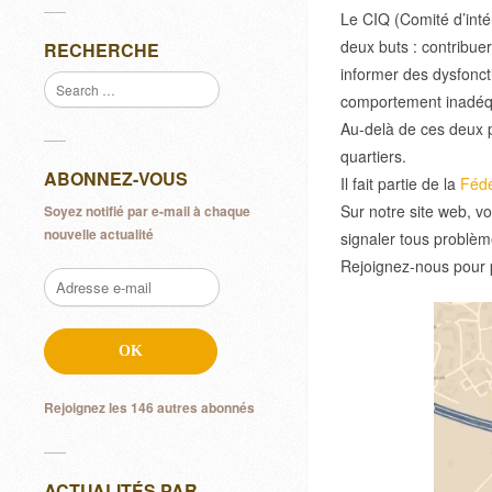
Le CIQ (Comité d’inté
deux buts : contribuer
RECHERCHE
informer des dysfonct
comportement inadéqua
Au-delà de ces deux p
quartiers.
ABONNEZ-VOUS
Il fait partie de la
Fédé
Sur notre site web, v
Soyez notifié par e-mail à chaque
nouvelle actualité
signaler tous problèm
Rejoignez-nous pour pa
Adresse
e-
mail
OK
Rejoignez les 146 autres abonnés
ACTUALITÉS PAR