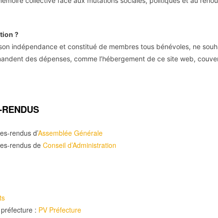
mémoire collective face aux mutations sociales, politiques et au ren
tion ?
 son indépendance et constitué de membres tous bénévoles, ne souh
mandent des dépenses, comme l’hébergement de ce site web, couvert
-RENDUS
es-rendus d’
Assemblée Générale
tes-rendus de
Conseil d’Administration
ts
 préfecture :
PV Préfecture