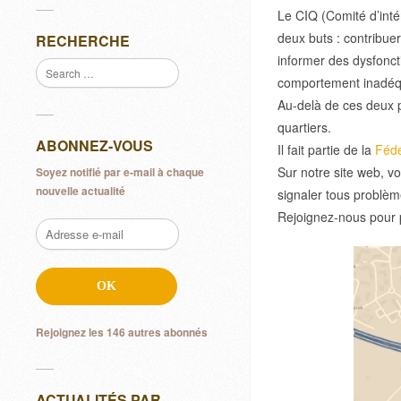
Le CIQ (Comité d’inté
deux buts : contribuer
RECHERCHE
informer des dysfonct
comportement inadéqua
Au-delà de ces deux p
quartiers.
ABONNEZ-VOUS
Il fait partie de la
Fédé
Sur notre site web, v
Soyez notifié par e-mail à chaque
nouvelle actualité
signaler tous problèm
Rejoignez-nous pour pa
Adresse
e-
mail
OK
Rejoignez les 146 autres abonnés
ACTUALITÉS PAR