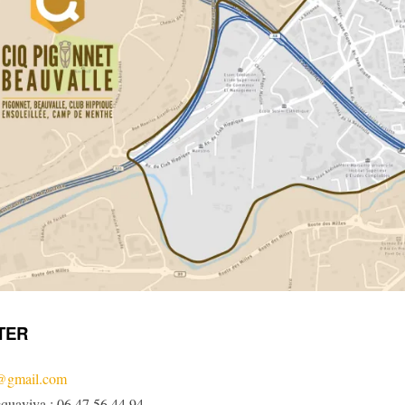
TER
t@gmail.com
cquaviva : 06 47 56 44 94